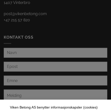
1407 Vinterbro
post@vikenbetong.
com
+47 215 57 820
KONTAKT OSS
Viken Betong AS benytter informasjonskapsler (cookies)