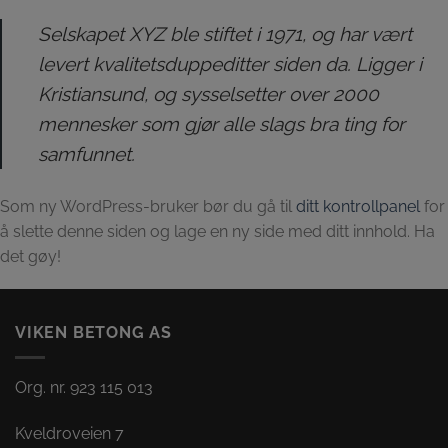
Selskapet XYZ ble stiftet i 1971, og har vært
levert kvalitetsduppeditter siden da. Ligger i
Kristiansund, og sysselsetter over 2000
mennesker som gjør alle slags bra ting for
samfunnet.
Som ny WordPress-bruker bør du gå til
ditt kontrollpanel
for
å slette denne siden og lage en ny side med ditt innhold. Ha
det gøy!
VIKEN BETONG AS
Org. nr. 923 115 013
Kveldroveien 7